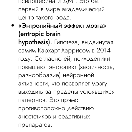
псилоцибина и ДМТ. Это был
первый в мире академический
центр такого рода.
«Энтропийный эффект мозга»
(entropic brain
hypothesis).
Гипотеза, выдвинутая
самим Кархарт-Харрисом в 2014
году. Согласно ей, психоделики
повышают энтропию (хаотичность,
разнообразие) нейронной
активности, что позволяет мозгу
выходить за пределы устоявшихся
паттернов. Это прямо
противоположно действию
анестетиков и седативных
препаратов,