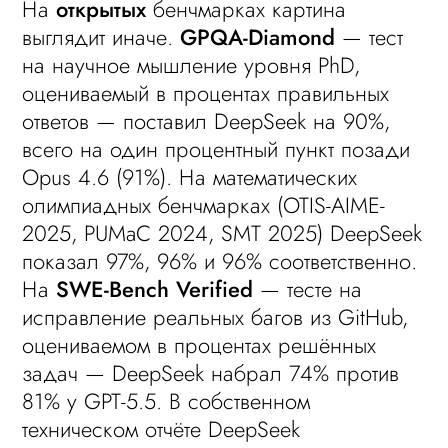
На
открытых
бенчмарках картина
выглядит иначе.
GPQA-Diamond
— тест
на научное мышление уровня PhD,
оцениваемый в процентах правильных
ответов — поставил DeepSeek на 90%,
всего на один процентный пункт позади
Opus 4.6 (91%). На математических
олимпиадных бенчмарках (OTIS-AIME-
2025, PUMaC 2024, SMT 2025) DeepSeek
показал 97%, 96% и 96% соответственно.
На
SWE-Bench Verified
— тесте на
исправление реальных багов из GitHub,
оцениваемом в процентах решённых
задач — DeepSeek набрал 74% против
81% у GPT-5.5. В собственном
техническом отчёте DeepSeek