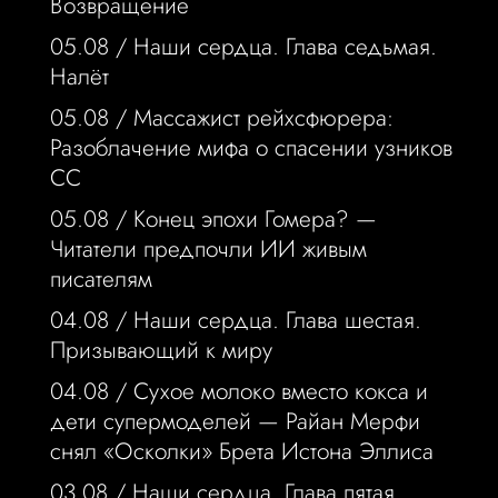
Возвращение
05.08 /
Наши сердца. Глава седьмая.
Налёт
05.08 /
Массажист рейхсфюрера:
Разоблачение мифа о спасении узников
СС
05.08 /
Конец эпохи Гомера? —
Читатели предпочли ИИ живым
писателям
04.08 /
Наши сердца. Глава шестая.
Призывающий к миру
04.08 /
Сухое молоко вместо кокса и
дети супермоделей — Райан Мерфи
снял «Осколки» Брета Истона Эллиса
03.08 /
Наши сердца. Глава пятая.