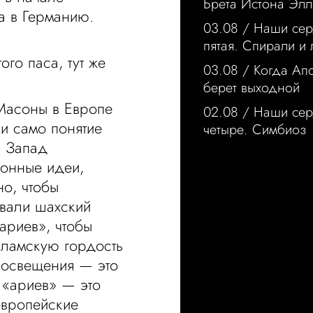
Брета Истона Элл
а в Германию.
03.08 /
Наши сер
пятая. Спирали и
го паса, тут же
03.08 /
Когда Ап
берет выходной
Масоны в Европе
02.08 /
Наши сер
 и само понятие
четыре. Симбиоз
! Запад
ионные идеи,
но, чтобы
вали шахский
ариев», чтобы
сламскую гордость
росвещения — это
 «ариев» — это
европейские