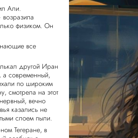
ил Али.
— возразила
олько физиком. Он
знающие все
елькал другой Иран
, а современный,
 ехали по широким
у, смотрела на этот
 нервный, вечно
вья казались не
ытыми слоем пыли.
ном Тегеране, в