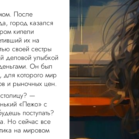
мом. После
да, город казался
ором кипели
етивший их на
тью своей сестры
ой деловой улыбкой
деньгами. Он был
, для которого мир
ков и рыночных цен.
ь столицу? —
енький «Пежо» с
будешь поступать?
а. Но сейчас все
атика на мировом