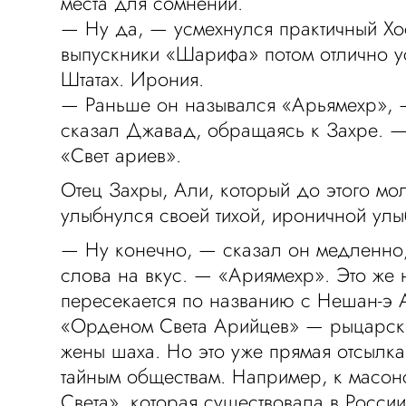
места для сомнений.
— Ну да, — усмехнулся практичный Х
выпускники «Шарифа» потом отлично у
Штатах. Ирония.
— Раньше он назывался «Арьямехр», 
сказал Джавад, обращаясь к Захре. — 
«Свет ариев».
Отец Захры, Али, который до этого мо
улыбнулся своей тихой, ироничной улы
— Ну конечно, — сказал он медленно
слова на вкус. — «Ариямехр». Это же
пересекается по названию с Нешан-э
«Орденом Света Арийцев» — рыцарск
жены шаха. Но это уже прямая отсылка
тайным обществам. Например, к масо
Света», которая существовала в России