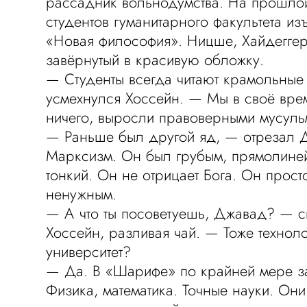
рассадник вольнодумства. На прошло
студентов гуманитарного факультета из
«Новая философия». Ницше, Хайдеггер
завёрнутый в красивую обложку.
— Студенты всегда читают крамольные
усмехнулся Хоссейн. — Мы в своё врем
ничего, выросли правоверными мусуль
— Раньше был другой яд, — отрезал 
Марксизм. Он был грубым, прямолиней
тонкий. Он не отрицает Бога. Он прост
ненужным.
— А что ты посоветуешь, Джавад? — 
Хоссейн, разливая чай. — Тоже технол
университет?
— Да. В «Шарифе» по крайней мере з
Физика, математика. Точные науки. Он