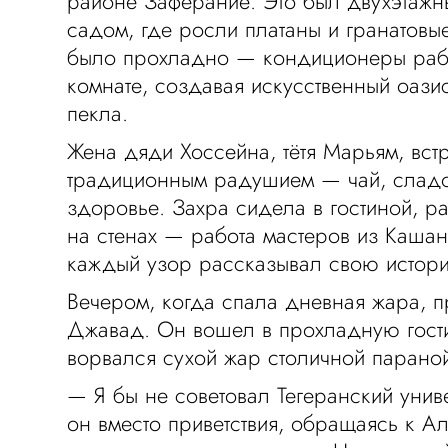
районе Заферание. Это был двухэтажн
садом, где росли платаны и гранатовы
было прохладно — кондиционеры раб
комнате, создавая искусственный оази
пекла.
Жена дяди Хоссейна, тётя Марьям, встр
традиционным радушием — чай, сладо
здоровье. Захра сидела в гостиной, р
на стенах — работа мастеров из Кашан
каждый узор рассказывал свою истор
Вечером, когда спала дневная жара, 
Джавад. Он вошел в прохладную гости
ворвался сухой жар столичной парано
— Я бы не советовал Тегеранский унив
он вместо приветствия, обращаясь к А