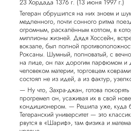
23 Хордада 1376 г. (13 июня 1997 г.)
Тегеран обрушился на них зноем и шу
медленного, почти сонного ритма поез
огромным, раскалённым котлом, в кот
миллионы жизней. Дядя Хоссейн, встр
вокзале, был полной противоположнос
Роксаны. Шумный, полноватый, с вечн
на лице, он пах дорогим парфюмом и 
человеком материи, торговцем коврами
состоял не из идей, а из фактур, узел
— Ну что, Захра-джан, готова покорят
прогремел он, усаживая их в свой нов
кондиционером. — Решила уже, куда 
Тегеранский университет — это классик
рвутся в «Шариф», там физика и матем
уровне.