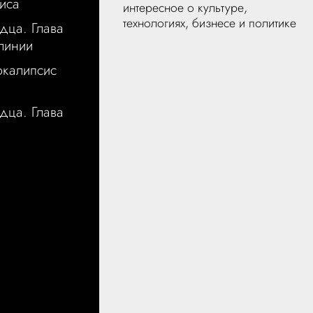
иса
интересное о культуре,
технологиях, бизнесе и политике
дца. Глава
 линии
окалипсис
дца. Глава