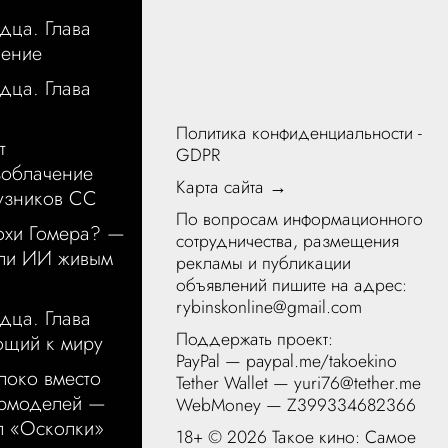
дца. Глава
щение
дца. Глава
Политика конфиденциальности -
т
GDPR
зоблачение
Карта сайта →
узников СС
По вопросам информационного
охи Гомера? —
сотрудничества, размещения
чли ИИ живым
рекламы и публикации
объявлений пишите на адрес:
rybinskonline@gmail.com
дца. Глава
Поддержать проект:
ющий к миру
PayPal —
paypal.me/takoekino
локо вместо
Tether Wallet — yuri76@tether.me
ермоделей —
WebMoney — Z399334682366
л «Осколки»
18+ ©
2026 Такое кино: Самое