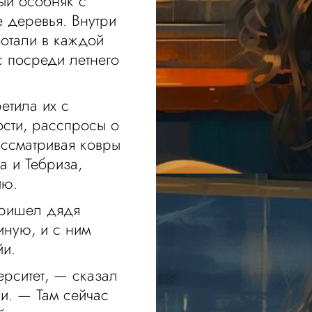
ый особняк с
е деревья. Внутри
отали в каждой
с посреди летнего
етила их с
сти, расспросы о
ассматривая ковры
а и Тебриза,
ию.
пришел дядя
ную, и с ним
йи.
ерситет, — сказал
ли. — Там сейчас