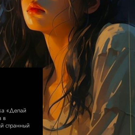
М
ка «Делай
в в
ый странный