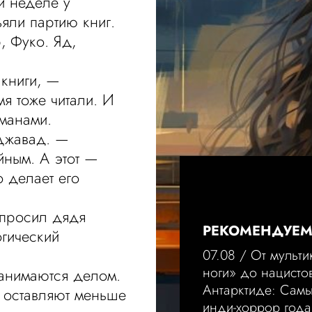
й неделе у
ъяли партию книг.
, Фуко. Яд,
 книги, —
я тоже читали. И
манами.
Джавад. —
ным. А этот —
о делает его
спросил дядя
РЕКОМЕНДУЕ
огический
07.08 /
От мульти
ноги» до нацисто
анимаются делом.
Антарктиде: Сам
и оставляют меньше
инди-хоррор года