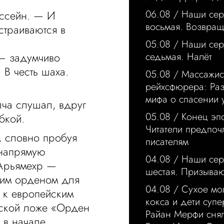
06.08 /
Наши сер
оссейн. — И
восьмая. Возвра
страиваются в
05.08 /
Наши сер
— задумчиво
седьмая. Налёт
В честь шаха.
05.08 /
Массажис
рейхсфюрера: Ра
мифа о спасении 
лча слушал, вдруг
05.08 /
Конец эп
бкой.
Читатели предпо
, словно пробуя
писателям
 напрямую
04.08 /
Наши сер
 Арьямехр —
шестая. Призыва
им орденом для
04.08 /
Сухое мо
 к европейским
кокса и дети суп
нской ложе «Орден
Райан Мерфи сня
 в начале