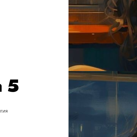
 5
гия