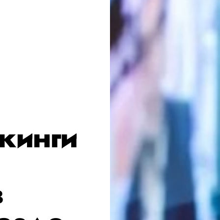
кинги
в