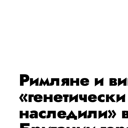
Римляне и ви
«генетически
наследили» 