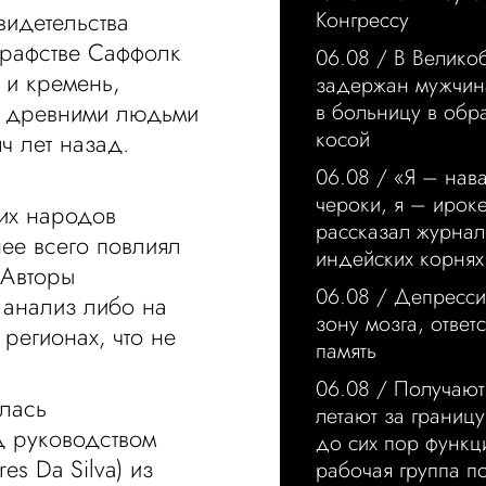
идетельства
Конгрессу
графстве Саффолк
06.08 /
В Велико
 и кремень,
задержан мужчин
ь древними людьми
в больницу в обр
косой
ч лет назад.
06.08 /
«Я – нава
чероки, я – ирок
тих народов
рассказал журнал
нее всего повлиял
индейских корнях
 Авторы
06.08 /
Депресси
анализ либо на
зону мозга, ответ
регионах, что не
память
06.08 /
Получают
алась
летают за границ
д руководством
до сих пор функц
s Da Silva) из
рабочая группа п