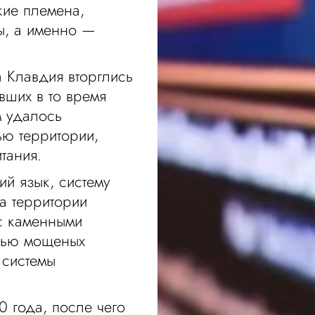
кие племена,
ы, а именно —
 Клавдия вторглись
вших в то время
м удалось
ью территории,
итания.
ий язык, систему
На территории
с каменными
етью мощеных
 системы
 года, после чего