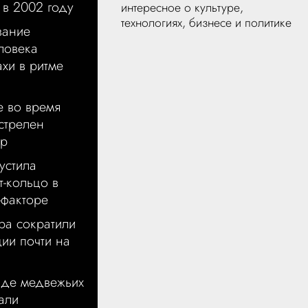
в 2002 году
интересное о культуре,
технологиях, бизнесе и политике
вание
ловека
хи в ритме
е во время
стрелен
ер
устила
т-кольцо в
-факторе
ра сократили
ии почти на
иде медвежьих
али