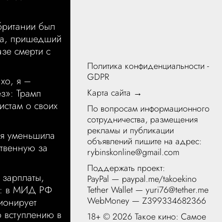
британии был
а, пришедший
азе смерти с
Политика конфиденциальности -
GDPR
хо, я –
Карта сайта →
ез»: Трамп
истам о своих
По вопросам информационного
сотрудничества, размещения
рекламы и публикации
я уменьшила
объявлений пишите на адрес:
ственную за
rybinskonline@gmail.com
Поддержать проект:
 зарплаты,
PayPal —
paypal.me/takoekino
у: в МИД РФ
Tether Wallet — yuri76@tether.me
WebMoney — Z399334682366
ионирует
о вступлению в
18+ ©
2026 Такое кино: Самое