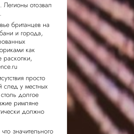
. Легионы отозвал
.
вье британцев на
бани и города,
рованных
ториками как
е раскопки,
nce.ru
сутствия просто
й след у местных
 столь долгое
зжие римляне
етически должно
что значительного