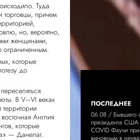
оисходило. Туда
и торговцы, причем
ерриторией,
овлю, но, вероятно,
ными женщинами,
о ограниченным.
ых, которые
потезу до
 переселяться
юты. В V–VI веках
ПОСЛЕДНЕЕ
и территории
06.08 /
Бывшего 
, восточная Англия
президента США 
гов, которые
COVID Фаучи при
ва» — Данелаг.
виновным в неува