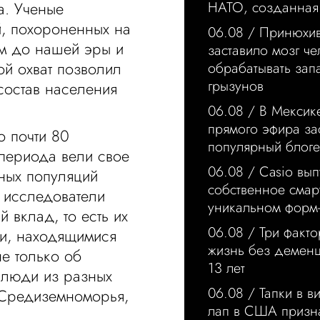
а. Ученые
НАТО, созданная 
, похороненных на
06.08 /
Принюхи
м до нашей эры и
заставило мозг че
ой охват позволил
обрабатывать запа
грызунов
состав населения
06.08 /
В Мексик
прямого эфира за
о почти 80
популярный блог
 периода вели свое
06.08 /
Casio вып
ных популяций
собственное смар
 исследователи
уникальном форм
 вклад, то есть их
06.08 /
Три факто
и, находящимися
жизнь без деменц
е только об
13 лет
ь люди из разных
06.08 /
Тапки в в
 Средиземноморья,
лап в США призн