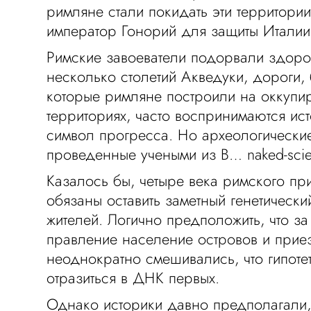
римляне стали покидать эти территории
император Гонорий для защиты Италии
Римские завоеватели подорвали здоро
несколько столетий Акведуки, дороги, 
которые римляне построили на оккупи
территориях, часто воспринимаются ис
символ прогресса. Но археологически
проведенные учеными из В… naked-scie
Казалось бы, четыре века римского при
обязаны оставить заметный генетически
жителей. Логично предположить, что за
правление население островов и прие
неоднократно смешивались, что гипот
отразиться в ДНК первых.
Однако историки давно предполагали, 