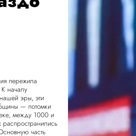
раздо
ния пережила
 К началу
нашей эры, эти
общины — потомки
еке, между 1000 и
х распространились
 Основную часть