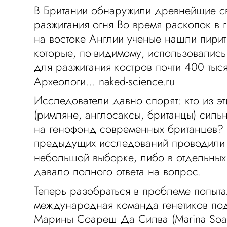
В Британии обнаружили древнейшие св
разжигания огня Во время раскопок в 
на востоке Англии ученые нашли пирит
которые, по-видимому, использовалис
для разжигания костров почти 400 тыся
Археологи… naked-science.ru
Исследователи давно спорят: кто из э
(римляне, англосаксы, британцы) силь
на генофонд современных британцев?
предыдущих исследований проводили 
небольшой выборке, либо в отдельных 
давало полного ответа на вопрос.
Теперь разобраться в проблеме попыт
международная команда генетиков по
Марины Соареш Да Силва (Marina Soare