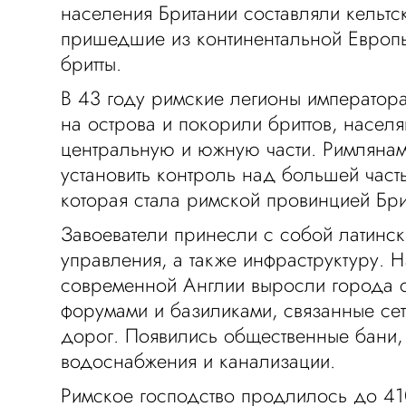
населения Британии составляли кельтс
пришедшие из континентальной Европ
бритты.
В 43 году римские легионы императора
на острова и покорили бриттов, населя
центральную и южную части. Римляна
установить контроль над большей част
которая стала римской провинцией Бр
Завоеватели принесли с собой латинск
управления, а также инфраструктуру. 
современной Англии выросли города 
форумами и базиликами, связанные с
дорог. Появились общественные бани,
водоснабжения и канализации.
Римское господство продлилось до 410