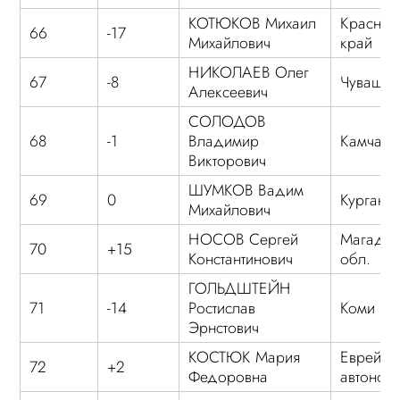
КОТЮКОВ Михаил
Красноя
66
-17
Михайлович
край
НИКОЛАЕВ Олег
67
-8
Чувашия
Алексеевич
СОЛОДОВ
68
-1
Владимир
Камчатс
Викторович
ШУМКОВ Вадим
69
0
Курганск
Михайлович
НОСОВ Сергей
Магадан
70
+15
Константинович
обл.
ГОЛЬДШТЕЙН
71
-14
Ростислав
Коми
Эрнстович
КОСТЮК Мария
Еврейск
72
+2
Федоровна
автоном