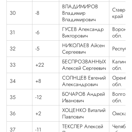
ВЛАДИМИРОВ
Ставроп
30
-8
Владимир
край
Владимирович
ГУСЕВ Александр
Воронеж
31
-6
Викторович
обл.
НИКОЛАЕВ Айсен
32
-5
Республ
Сергеевич
БЕСПРОЗВАННЫХ
Калинин
33
+22
Алексей Сергеевич
обл.
СОЛНЦЕВ Евгений
Оренбур
34
+8
Александрович
обл.
БОЧАРОВ Андрей
Волгогр
35
-12
Иванович
обл.
ХОЦЕНКО Виталий
36
+2
Омская 
Павлович
ТЕКСЛЕР Алексей
Челябин
37
-11