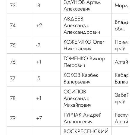
ЗДУНОВ Артем
73
-8
Мордов
Алексеевич
АВДЕЕВ
Владими
74
+2
Александр
обл.
Александрович
КОЖЕМЯКО Олег
Примор
75
-2
Николаевич
край
ТОМЕНКО Виктор
76
+1
Алтайск
Петрович
КОКОВ Казбек
Кабарди
77
-5
Валерьевич
Балкари
ОСИПОВ
Забайка
78
+1
Александр
край
Михайлович
ТУРЧАК Андрей
Республ
79
+7
Анатольевич
Алтай
ВОСКРЕСЕНСКИЙ