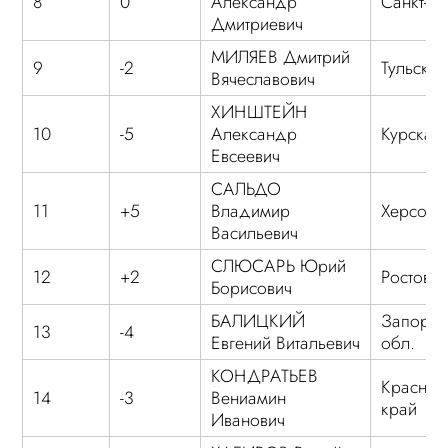
8
0
Александр
Санкт-П
Дмитриевич
МИЛЯЕВ Дмитрий
9
-2
Тульская
Вячеславович
ХИНШТЕЙН
10
-5
Александр
Курская 
Евсеевич
САЛЬДО
11
+5
Владимир
Херсонс
Васильевич
СЛЮСАРЬ Юрий
12
+2
Ростовск
Борисович
БАЛИЦКИЙ
Запорож
13
-4
Евгений Витальевич
обл.
КОНДРАТЬЕВ
Краснод
14
-3
Вениамин
край
Иванович