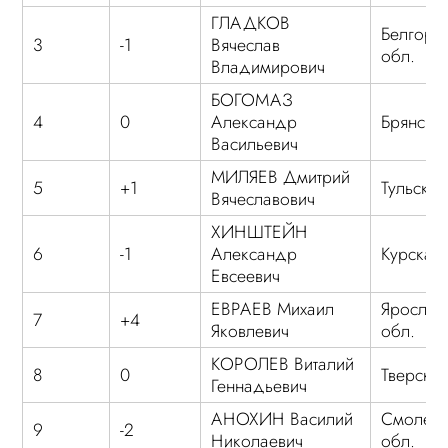
ГЛАДКОВ
Белгоро
3
-1
Вячеслав
обл.
Владимирович
БОГОМАЗ
4
0
Александр
Брянская
Васильевич
МИЛЯЕВ Дмитрий
5
+1
Тульская
Вячеславович
ХИНШТЕЙН
6
-1
Александр
Курская 
Евсеевич
ЕВРАЕВ Михаил
Ярослав
7
+4
Яковлевич
обл.
КОРОЛЕВ Виталий
8
0
Тверская
Геннадьевич
АНОХИН Василий
Смоленс
9
-2
Николаевич
обл.