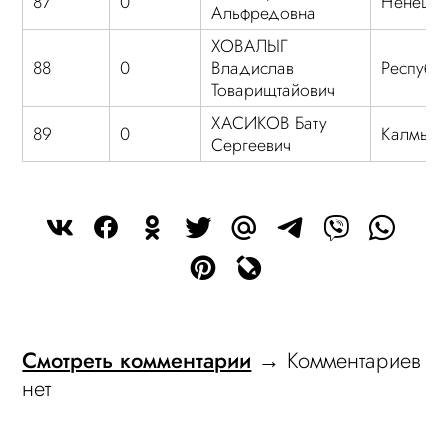
87
0
Ненецк
Альфредовна
ХОВАЛЫГ
88
0
Владислав
Республ
Товарищтайович
ХАСИКОВ Бату
89
0
Калмыки
Сергеевич
Смотреть комментарии
→ Комментариев
нет