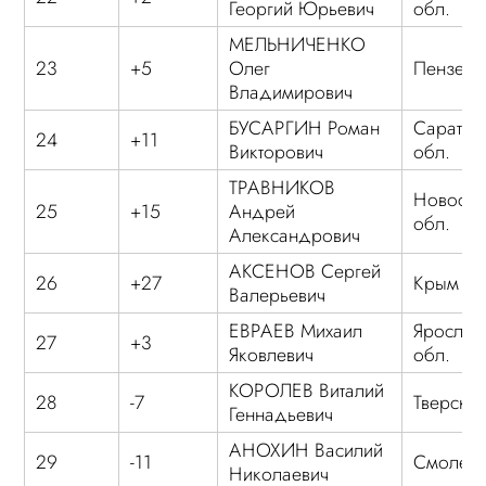
Георгий Юрьевич
обл.
МЕЛЬНИЧЕНКО
23
+5
Олег
Пензенс
Владимирович
БУСАРГИН Роман
Саратов
24
+11
Викторович
обл.
ТРАВНИКОВ
Новосиб
25
+15
Андрей
обл.
Александрович
АКСЕНОВ Сергей
26
+27
Крым
Валерьевич
ЕВРАЕВ Михаил
Ярослав
27
+3
Яковлевич
обл.
КОРОЛЕВ Виталий
28
-7
Тверская
Геннадьевич
АНОХИН Василий
29
-11
Смоленс
Николаевич