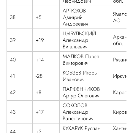
Леонидович
обл.
АРТЮХОВ
Ямало-Н
38
+5
Дмитрий
АО
Андреевич
ЦЫБУЛЬСКИЙ
Арханге
39
+19
Александр
обл.
Витальевич
МАЛКОВ Павел
40
+14
Рязанска
Викторович
КОБЗЕВ Игорь
41
-28
Иркутска
Иванович
ПАРФЕНЧИКОВ
42
+8
Карелия
Артур Олегович
СОКОЛОВ
43
+17
Александр
Кировск
Валентинович
КУХАРУК Руслан
Ханты-
44
+3