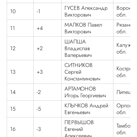
ГУСЕВ Александр
Воронеж
10
-1
Викторович
обл.
МАЛКОВ Павел
Рязанск
11
+4
Викторович
обл.
ШАПША
Калужск
12
+2
Владислав
обл.
Валерьевич
СИТНИКОВ
Костром
13
+3
Сергей
обл.
Константинович
АРТАМОНОВ
14
-2
Липецка
Игорь Георгиевич
КЛЫЧКОВ Андрей
Орловск
15
-5
Евгеньевич
обл.
ПЕРВЫШОВ
Тамбовс
16
-3
Евгений
обл.
Алексеевич