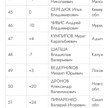
Николаевич
Мансийс
СЕРЕДЮК Илья
Кемеров
45
0
Владимирович
обл.
ЧИБИС Андрей
46
-10
Мурманс
Владимирович
КУМПИЛОВ Мурат
47
+4
Адыгея
Каральбиевич
ШАПША
48
-7
Владислав
Калужск
Валерьевич
ВЕДЕРНИКОВ
49
+3
Псковск
Михаил Юрьевич
ДРОНОВ
Новгоро
50
+20
Александр
обл.
Валентинович
ЛИМАРЕНКО
Сахалин
51
+24
Валерий Игоревич
обл.