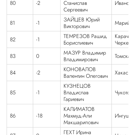
80
-2
Станислав
Ивановс
Сергеевич
ЗАЙЦЕВ Юрий
81
-1
Марий 
Викторович
ТЕМРЕЗОВ Рашид
Карачае
82
-1
Бориспиевич
Черкеси
МАЗУР Владимир
83
0
Томская 
Владимирович
КОНОВАЛОВ
84
-2
Хакасия
Валентин Олегович
КУЗНЕЦОВ
85
-1
Владислав
Чукотск
Гариевич
КАЛИМАТОВ
86
-18
Махмуд-Али
Ингушет
Макшарипович
ГЕХТ Ирина