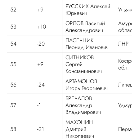
РУССКИХ Алексей
52
+9
Ульяновс
Юрьевич
ОРЛОВ Василий
Амурска
53
+10
Александрович
область
ПАСЕЧНИК
54
-20
ЛНР
Леонид Иванович
СИТНИКОВ
Костром
55
+9
Сергей
обл.
Константинович
АРТАМОНОВ
56
-24
Липецка
Игорь Георгиевич
БРЕЧАЛОВ
57
-1
Александр
Удмурти
Владимирович
МАХОНИН
58
-21
Дмитрий
Пермски
Николаевич