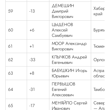
ДЕМЕШИН
Хабаров
59
-13
Дмитрий
край
Викторович
ЦЫДЕНОВ
60
+6
Алексей
Бурятия
Самбуевич
МООР Александр
61
+1
Тюменск
Викторович
КЛЫЧКОВ Андрей
62
-33
Орловск
Евгеньевич
БАБУШКИН Игорь
Астраха
63
+8
Юрьевич
область
ПЕРВЫШОВ
64
-31
Евгений
Тамбовс
Алексеевич
МЕНЯЙЛО Сергей
Северна
65
-17
Иванович
— Алан