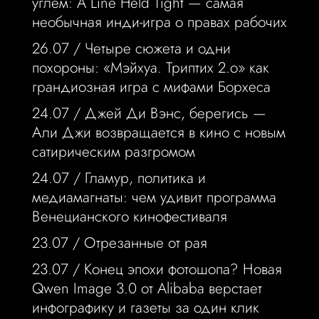
углем: A Line Held Tight — самая
необычная инди-игра о правах рабочих
26.07 /
Четыре сюжета и одни
похороны: «Мэйхуа. Триптих 2.o» как
грандиозная игра с мифами Борхеса
24.07 /
Джей Ди Вэнс, берегись —
Али Джи возвращается в кино с новым
сатирическим разгромом
24.07 /
Гламур, политика и
медиамагнаты: чем удивит программа
Венецианского кинофестиваля
23.07 /
Отрезанные от рая
23.07 /
Конец эпохи фотошопа? Новая
Qwen Image 3.0 от Alibaba верстает
инфографику и газеты за один клик