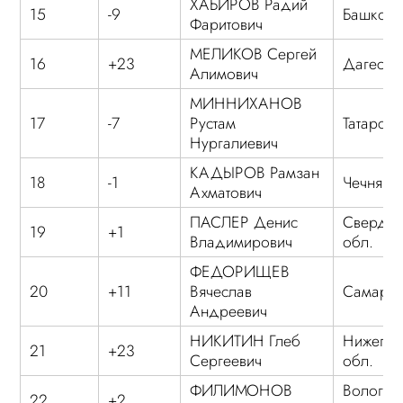
ХАБИРОВ Радий
15
-9
Башкорт
Фаритович
МЕЛИКОВ Сергей
16
+23
Дагеста
Алимович
МИННИХАНОВ
17
-7
Рустам
Татарста
Нургалиевич
КАДЫРОВ Рамзан
18
-1
Чечня
Ахматович
ПАСЛЕР Денис
Свердло
19
+1
Владимирович
обл.
ФЕДОРИЩЕВ
20
+11
Вячеслав
Самарск
Андреевич
НИКИТИН Глеб
Нижегор
21
+23
Сергеевич
обл.
ФИЛИМОНОВ
Вологод
22
+2