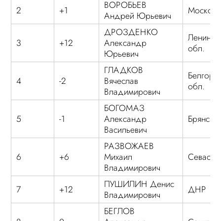
ВОРОБЬЕВ
2
+1
Московс
Андрей Юрьевич
ДРОЗДЕНКО
Ленингр
3
+12
Александр
обл.
Юрьевич
ГЛАДКОВ
Белгоро
4
-2
Вячеслав
обл.
Владимирович
БОГОМАЗ
5
-1
Александр
Брянская
Васильевич
РАЗВОЖАЕВ
6
+6
Михаил
Севасто
Владимирович
ПУШИЛИН Денис
7
+12
ДНР
Владимирович
БЕГЛОВ