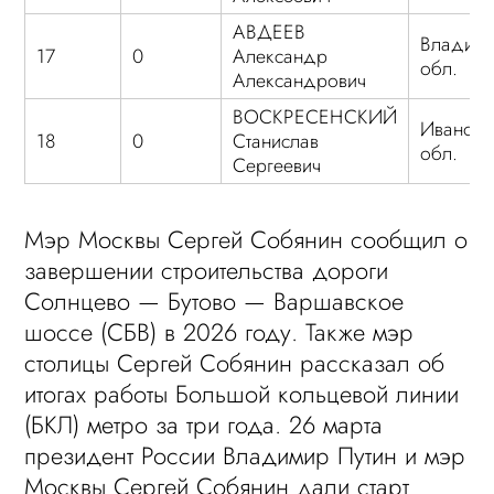
АВДЕЕВ
Владими
17
0
Александр
обл.
Александрович
ВОСКРЕСЕНСКИЙ
Ивановс
18
0
Станислав
обл.
Сергеевич
Мэр Москвы Сергей Собянин сообщил о
завершении строительства дороги
Солнцево — Бутово — Варшавское
шоссе (СБВ) в 2026 году. Также мэр
столицы Сергей Собянин рассказал об
итогах работы Большой кольцевой линии
(БКЛ) метро за три года. 26 марта
президент России Владимир Путин и мэр
Москвы Сергей Собянин дали старт