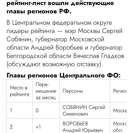
рейтинг-лист вошли действующие
главы регионов РФ.
В Центральном федеральном округе
лидеры рейтинга — мэр Москвы Сергей
Собянин, губернатор Московской
области Андрей Воробьев и губернатор
Белгородской области Вячеслав Гладков
(обсуждают возможную отставку).
Главы регионов Центрального ФО:
Пере-
Место в
мещение
Персоны
Регион
рейтинге
за месяц
СОБЯНИН Сергей
1
0
Москва
Семенович
ВОРОБЬЕВ
Московс
2
+1
Андрей Юрьевич
обл.