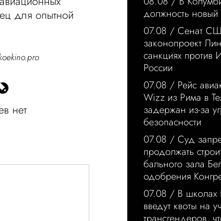
 авиационных
08.08 /
В Колумби
должность новый
зец для опытной
07.08 /
Сенат СШ
законопроект Лин
санкциях против 
koekino.pro
России
07.08 /
Рейс ави
Wizz из Рима в Те
в нет
задержан из-за у
безопасности
07.08 /
Суд запре
продолжать строи
бального зала Бе
одобрения Конгр
07.08 /
В школах
введут квоты на у
трансгендеров, ч