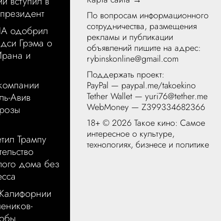
и вступил в
 президент
По вопросам информационного
сотрудничества, размещения
А одобрил
рекламы и публикации
дси Грэма о
объявлений пишите на адрес:
Ирана и
rybinskonline@gmail.com
Поддержать проект:
акомпании
PayPal —
paypal.me/takoekino
Tether Wallet — yuri76@tether.me
ль-Авив
WebMoney — Z399334682366
грозы
18+ ©
2026 Такое кино: Самое
интересное о культуре,
тил Трампу
технологиях, бизнесе и политике
тельство
лого дома без
есса
 Калифорнии
чеников-
тобы