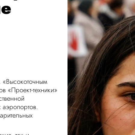
ые
 «Высокоточным
в «Проект-техники»
ственной
 аэропортов.
арительных