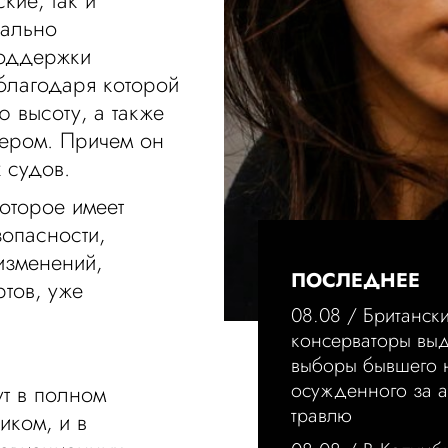
кие, так и
иально
поддержки
благодаря которой
 высоту, а также
нером. Причем он
 судов.
которое имеет
опасности,
изменений,
ПОСЛЕДНЕЕ
тов, уже
08.08 /
Британск
консерваторы вы
выборы бывшего 
осужденного за а
ут в полном
травлю
иком, и в