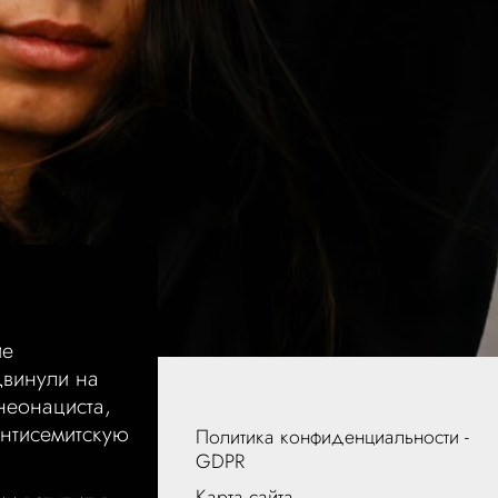
ие
двинули на
неонациста,
нтисемитскую
Политика конфиденциальности -
GDPR
Карта сайта →