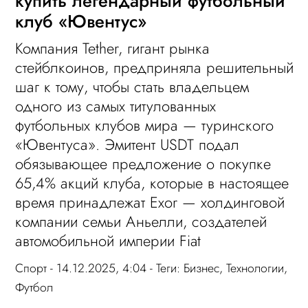
купить легендарный футбольный
клуб «Ювентус»
Компания Tether, гигант рынка
стейблкоинов, предприняла решительный
шаг к тому, чтобы стать владельцем
одного из самых титулованных
футбольных клубов мира — туринского
«Ювентуса». Эмитент USDT подал
обязывающее предложение о покупке
65,4% акций клуба, которые в настоящее
время принадлежат Exor — холдинговой
компании семьи Аньелли, создателей
автомобильной империи Fiat
Спорт
- 14.12.2025, 4:04 - Теги:
Бизнес
,
Технологии
,
Футбол