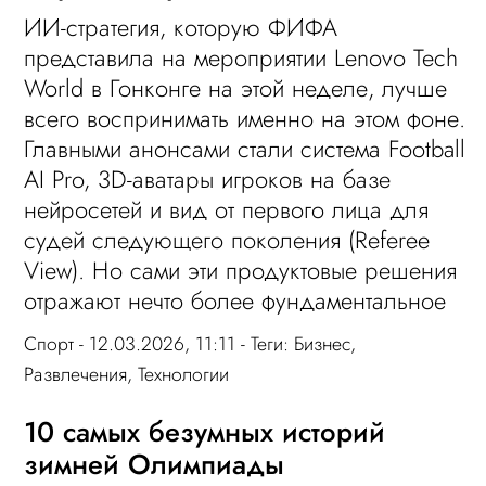
ИИ-стратегия, которую ФИФА
представила на мероприятии Lenovo Tech
World в Гонконге на этой неделе, лучше
всего воспринимать именно на этом фоне.
Главными анонсами стали система Football
AI Pro, 3D-аватары игроков на базе
нейросетей и вид от первого лица для
судей следующего поколения (Referee
View). Но сами эти продуктовые решения
отражают нечто более фундаментальное
Спорт
- 12.03.2026, 11:11 - Теги:
Бизнес
,
Развлечения
,
Технологии
10 самых безумных историй
зимней Олимпиады