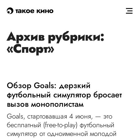
такое кино
Архив рубрики:
«Спорт»
Обзор Goals: дерзкий
футбольный симулятор бросает
вызов монополистам
Goals, стартовавшая 4 июня, — это
бесплатный (free-to-play) футбольный
симулятор от одноименной молодой